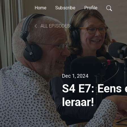
Home
Subscribe
Profile
ALL EPISODES
Dec 1, 2024
S4 E7: Eens e
leraar!